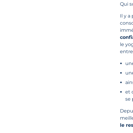
Qui s
Il y 
consc
immé
conf
le yo
entre
une
une
ain
et 
se 
Depui
meil
le re