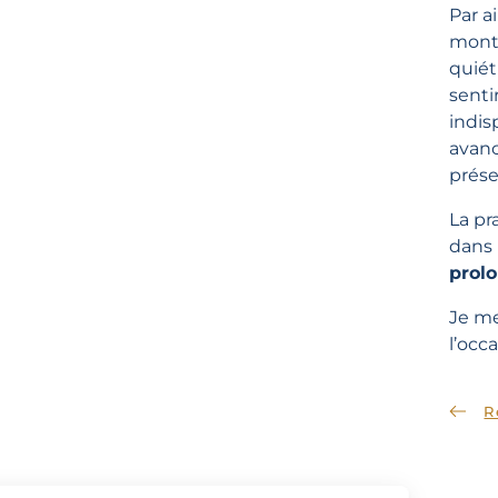
Par ai
mont
quiét
senti
indis
avanc
prése
La pr
dans 
prol
Je me
l’occ
R