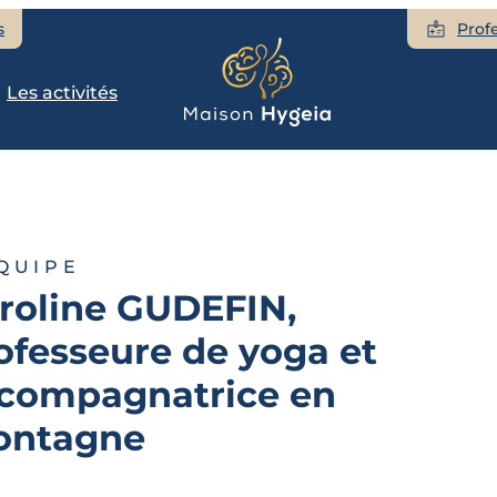
s
Prof
Les activités
ÉQUIPE
roline GUDEFIN,
ofesseure de yoga et
compagnatrice en
ontagne