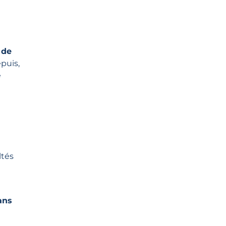
 de
puis,
e
ltés
dans