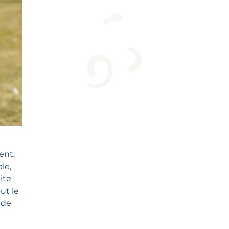
ent.
le,
ite
ut le
 de