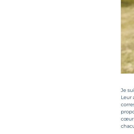
Je su
Leur 
corr
propo
cœur 
chacu