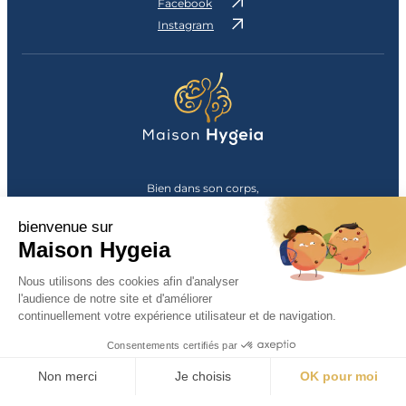
Facebook
Instagram
Bien dans son corps,
bien dans sa tête
bienvenue sur
© Maison Hygeia 2026
Maison Hygeia
Maison Hygeia est
Nous utilisons des cookies afin d'analyser
labellisée Maison
l'audience de notre site et d'améliorer
Sport-Santé
continuellement votre expérience utilisateur et de navigation.
Le saviez-vous ?
Consentements certifiés par
Mentions légales
Non merci
Je choisis
OK pour moi
Axeptio consent