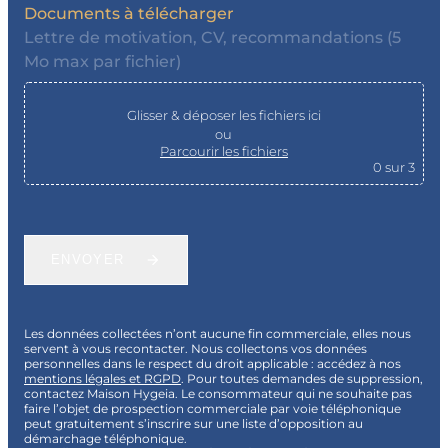
Documents à télécharger
Lettre de motivation, CV, recommandations (5
Mo max par fichier)
Glisser & déposer les fichiers ici
ou
Parcourir les fichiers
0
sur 3
ENVOYER
Les données collectées n’ont aucune fin commerciale, elles nous
servent à vous recontacter. Nous collectons vos données
personnelles dans le respect du droit applicable : accédez à nos
mentions légales et RGPD
. Pour toutes demandes de suppression,
contactez Maison Hygeia. Le consommateur qui ne souhaite pas
faire l’objet de prospection commerciale par voie téléphonique
peut gratuitement s’inscrire sur une liste d’opposition au
démarchage téléphonique.