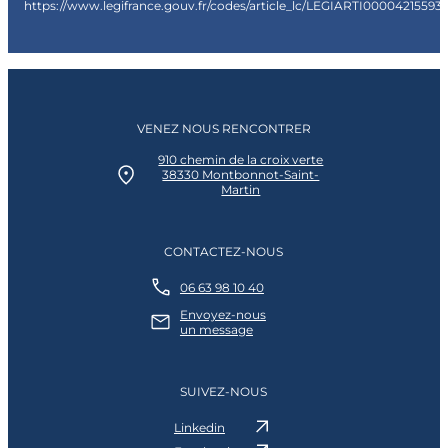
https://www.legifrance.gouv.fr/codes/article_lc/LEGIARTI000042155931
VENEZ NOUS RENCONTRER
910 chemin de la croix verte
38330 Montbonnot-Saint-
Martin
CONTACTEZ-NOUS
06 63 98 10 40
Envoyez-nous
un message
SUIVEZ-NOUS
Linkedin