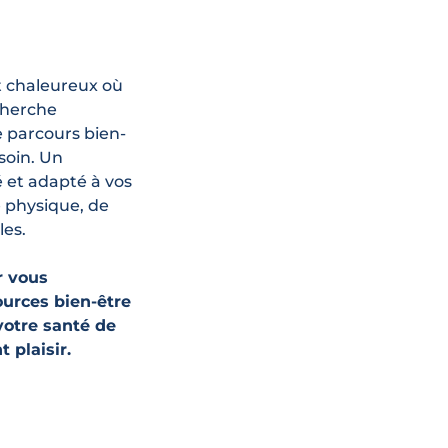
t chaleureux où
cherche
le parcours bien-
soin. Un
 et adapté à vos
é physique, de
les.
r vous
urces bien-être
votre santé de
 plaisir.