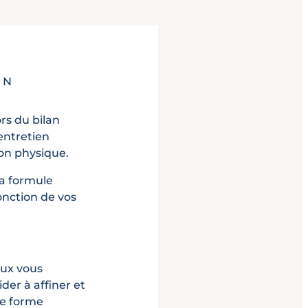
EN
rs du bilan
entretien
ion physique.
la formule
nction de vos
ux vous
ider à affiner et
re forme