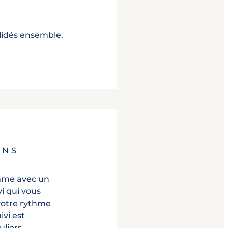
U
alidés ensemble.
ANS
mme avec un
i qui vous
votre rythme
ivi est
liers.