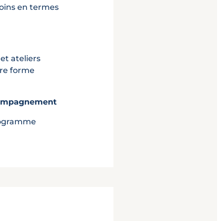
soins en termes
et ateliers
tre forme
accompagnement
programme