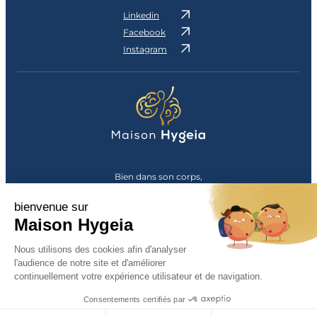
Linkedin
Facebook
Instagram
Bien dans son corps,
bien dans sa tête
bienvenue sur
© Maison Hygeia 2026
Maison Hygeia
Maison Hygeia est
Nous utilisons des cookies afin d'analyser
labellisée Maison
l'audience de notre site et d'améliorer
Sport-Santé
continuellement votre expérience utilisateur et de navigation.
Le saviez-vous ?
Consentements certifiés par
Mentions légales