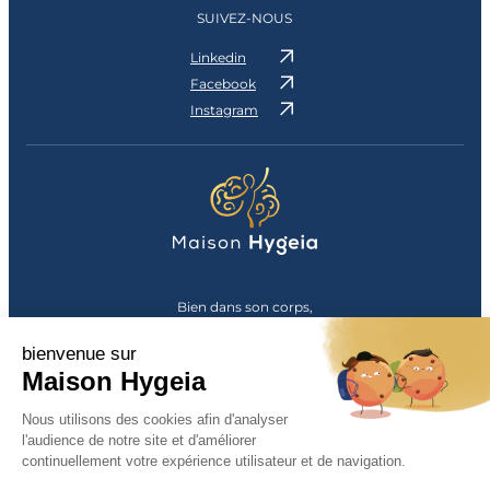
SUIVEZ-NOUS
Linkedin
Facebook
Instagram
Bien dans son corps,
bien dans sa tête
bienvenue sur
© Maison Hygeia 2026
Maison Hygeia
Maison Hygeia est
Nous utilisons des cookies afin d'analyser
labellisée Maison
l'audience de notre site et d'améliorer
Sport-Santé
continuellement votre expérience utilisateur et de navigation.