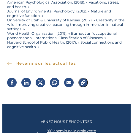
American Psychological Association. (2018). « Vacations, stress,
and health. »
Journal of Environmental Psychology. (2012). « Nature and
cognitive function. »
University of Utah & University of Kansas. (2012). « Creativity in the
wild: Improving creative reasoning through immersion in natural
settings. »
World Health Organization. (2019). « Burnout an ‘occupational
phenomenon’: International Classification of Diseases. »
Harvard School of Public Health. (2017). « Social connections and
cognitive health. »
Revenir sur les actualités
VENEZ NOUS RENCONTRER
910 chemin de la croix verte